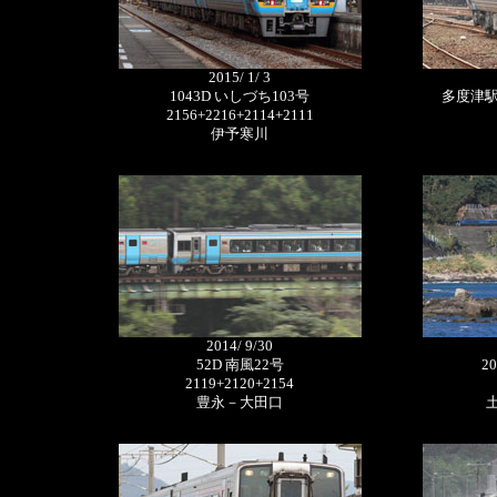
2015/ 1/ 3
1043D いしづち103号
多度津駅
2156+2216+2114+2111
伊予寒川
2014/ 9/30
52D 南風22号
2
2119+2120+2154
豊永－大田口