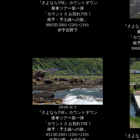
『さよならTSE』カウントダウン
乗車ツアー第一弾
「カウント３ お別れTSE！
南予・予土線への旅」
9805D 2001+2201+2101
『さよな
伊予宮野下
「カウ
南
990
2018/ 6/ 2
『さよならTSE』カウントダウン
乗車ツアー第一弾
「カウント３ お別れTSE！
南予・予土線への旅」
9513D 2001+2201+2101
『さよな
佐賀公園－土佐白浜