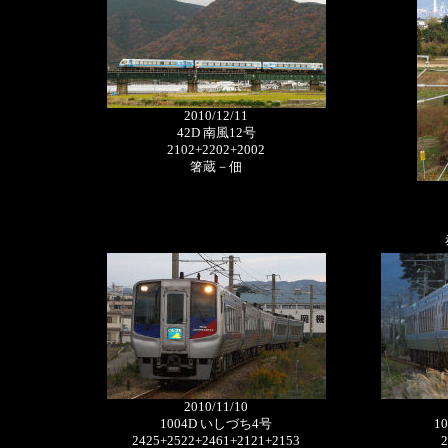
2010/12/11
42D 南風12号
2102+2202+2002
箸蔵－佃
2010/11/10
1004D いしづち4号
1
2425+2522+2461+2121+2153
2