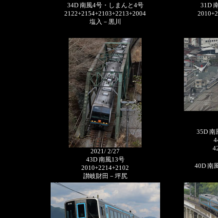
34D 南風4号・しまんと4号
31D
2122+2154+2103+2213+2004
2010+2
塩入－黒川
35D 南
4
4
2021/ 2/27
43D 南風13号
40D 南風
2010+2214+2102
讃岐財田－坪尻