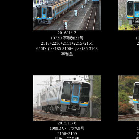
2016/ 1/12
1072D 宇和海22号
1
2118+2216+2111+2215+2151
2
656D キハ185-3106+キハ185-3103
宇和島
2015/11/ 6
1009D いしづち9号
2156+2109
2
坂出－宇多津