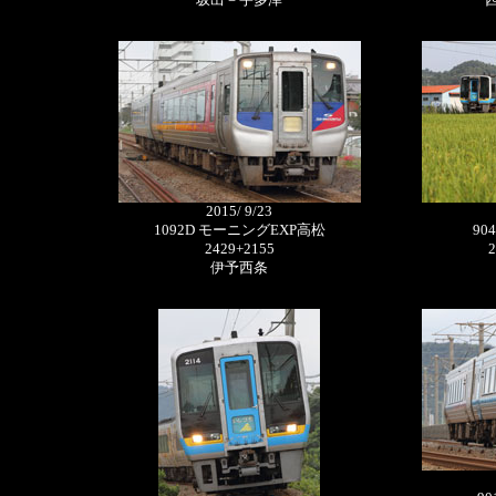
2015/ 9/23
1092D モーニングEXP高松
90
2429+2155
2
伊予西条