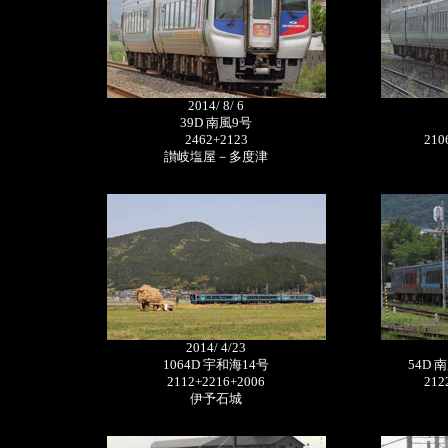
2014/ 8/ 6
39D 南風9号
2462+2123
210
讃岐塩屋－多度津
2014/ 4/23
1064D 宇和海14号
54D
2112+2216+2006
212
伊予石城