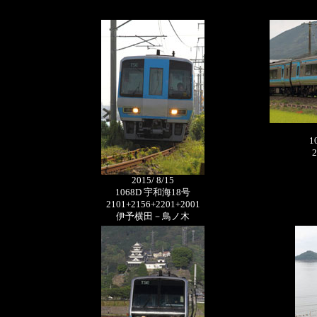
1
2
2015/ 8/15
1068D 宇和海18号
2101+2156+2201+2001
伊予横田－鳥ノ木