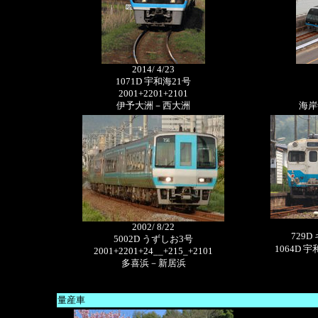
2014/ 4/23
1071D 宇和海21号
2001+2201+2101
伊予大洲－西大洲
海岸
2002/ 8/22
729D 
5002D うずしお3号
1064D 宇和
2001+2201+24__+215_+2101
多喜浜－新居浜
量産車