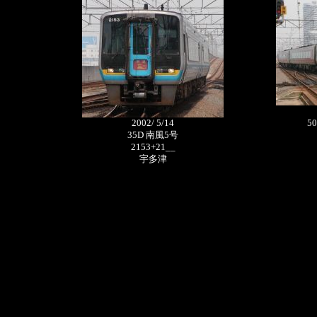
2002/ 5/14
5
35D 南風5号
2153+21__
宇多津