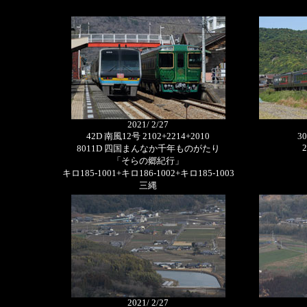
2021/ 2/27
42D 南風12号 2102+2214+2010
3
2
8011D 四国まんなか千年ものがたり
「そらの郷紀行」
キロ185-1001+キロ186-1002+キロ185-1003
三縄
2021/ 2/27