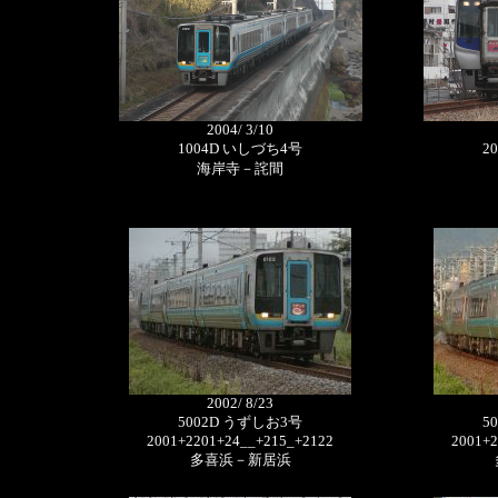
2004/ 3/10
1004D いしづち4号
2
海岸寺－詫間
2002/ 8/23
5002D うずしお3号
5
2001+2201+24__+215_+2122
2001+2
多喜浜－新居浜