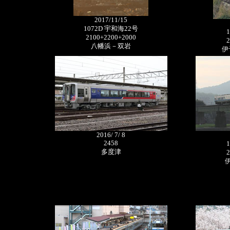
2017/11/15
1072D 宇和海22号
2100+2200+2000
2
八幡浜－双岩
伊
2016/ 7/ 8
2458
多度津
2