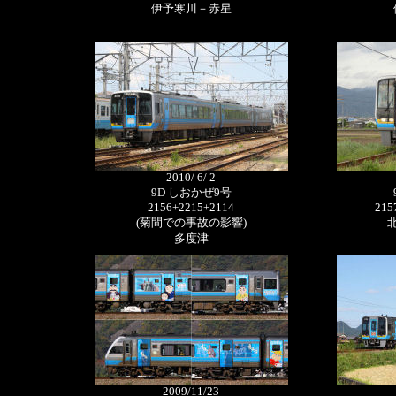
伊予寒川－赤星
2010/ 6/ 2
9D しおかぜ9号
2156+2215+2114
215
(菊間での事故の影響)
多度津
2009/11/23