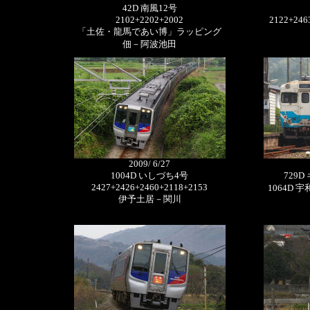
42D 南風12号
2102+2202+2002
2122+246
「土佐・龍馬であい博」ラッピング
佃－阿波池田
2009/ 6/27
1004D いしづち4号
729D 
2427+2426+2460+2118+2153
1064D 宇和
伊予土居－関川