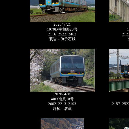
2020/ 7/21
1070D 宇和海20号
2116+2522+2462
212
双岩－伊予石城
2020/ 4/ 8
40D 南風10号
2002+2213+2103
2157+252
坪尻－箸蔵