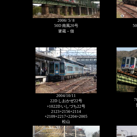
2006/ 5/ 8
50D 南風20号
5
箸蔵－佃
2004/10/11
7
22D しおかぜ22号
+1022D いしづち22号
2123+2156+2114
+2109+2217+2204+2005
松山