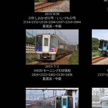
9
2015/ 8/30
22D しおかぜ22号・いしづち22号
2114+2152+2110+2204+2107+2210+2004
新居浜－中萩
2015/ 7/ 2
1092D モーニングEXP高松
2424+2522+2462+2120+2459
2157+2
新居浜－中萩