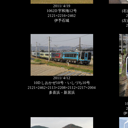
2011/ 4/19
1062D 宇和海12号
(右
2121+2216+2462
2
伊予石城
(左
2
2011/ 4/12
10D しおかぜ10号・いしづち10号
2121+2462+2113+2208+2112+2217+2004
多喜浜－新居浜
1
2
伊