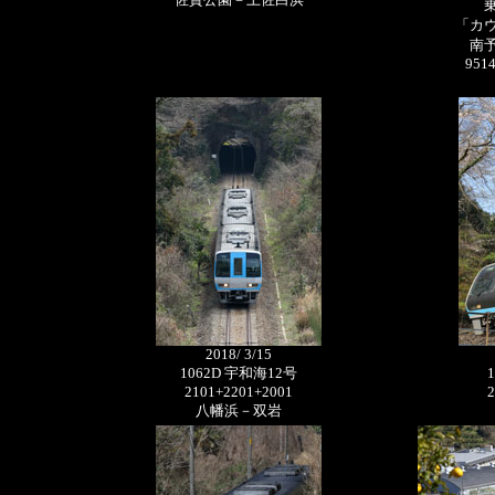
「カウ
南
951
2018/ 3/15
1062D 宇和海12号
2101+2201+2001
2
八幡浜－双岩