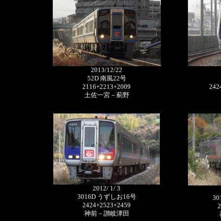
2013/12/22
52D 南風22号
2116+2213+2009
242
土佐一宮－薊野
2012/ 1/ 3
3016D うずしお16号
3
2424+2523+2459
2
神前－讃岐津田