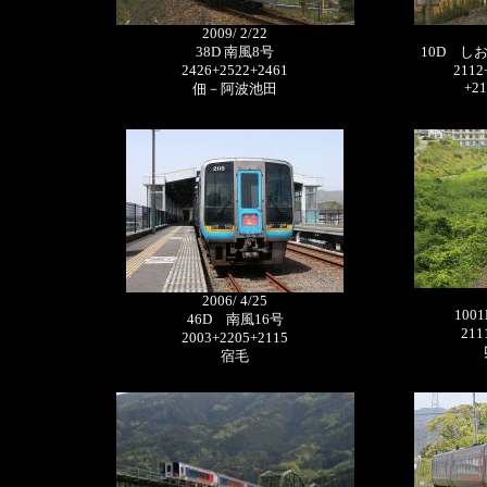
2009/ 2/22
38D 南風8号
10D し
2426+2522+2461
2112
+210
佃－阿波池田
2006/ 4/25
10
46D 南風16号
211
2003+2205+2115
宿毛